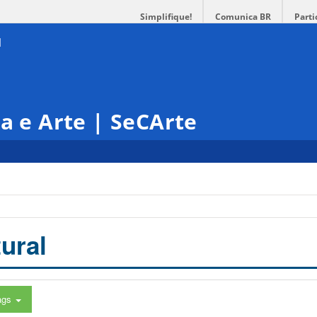
Simplifique!
Comunica BR
Parti
ra e Arte | SeCArte
ural
ags