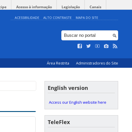
cipe
Acesso à informação
Legislação
Canais
ACESSIBILIDADE
ALTO CONTRASTE
MAPA DO SITE
Área Restrita
Administradores do Site
English version
Access our English website here
TeleFlex