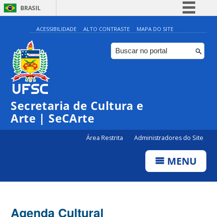
BRASIL
Simplifique!
ACESSIBILIDADE
ALTO CONTRASTE
MAPA DO SITE
Comunica BR
Participe
Acesso à informação
0:00
Legislação
Secretaria de Cultura e
1:00
Canais
Arte | SeCArte
2:00
Área Restrita
Administradores do Site
MENU
3:00
4:00
Agenda Cultural