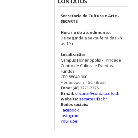
CONTATOS
Secretaria de Cultura e Arte -
SECARTE
Horário de atendimento:
De segunda a sexta-feira das 7h
às 19h
Localização:
Campus Florianópolis - Trindade
Centro de Cultura e Eventos -
Fundos
CEP 88040-900
Florianópolis - SC - Brasil
Fone:
(48) 3721-2376
E-mail:
secarte@contato.ufsc.br
Website:
secarte.ufsc.br
Redes sociais:
Facebook
Instagram
YouTube