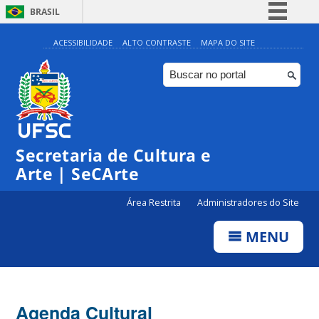
BRASIL
Simplifique!
ACESSIBILIDADE
ALTO CONTRASTE
MAPA DO SITE
Comunica BR
Participe
Acesso à informação
Legislação
Secretaria de Cultura e
Canais
Arte | SeCArte
Área Restrita
Administradores do Site
MENU
Agenda Cultural