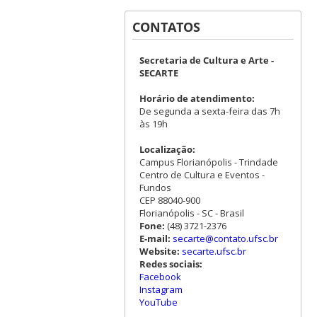
CONTATOS
Secretaria de Cultura e Arte -
SECARTE
Horário de atendimento:
De segunda a sexta-feira das 7h
às 19h
Localização:
Campus Florianópolis - Trindade
Centro de Cultura e Eventos -
Fundos
CEP 88040-900
Florianópolis - SC - Brasil
Fone:
(48) 3721-2376
E-mail:
secarte@contato.ufsc.br
Website:
secarte.ufsc.br
Redes sociais:
Facebook
Instagram
YouTube