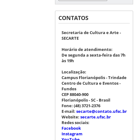
CONTATOS
Secretaria de Cultura e Arte -
SECARTE
Horário de atendimento:
De segunda a sexta-feira das 7h
às 19h
Localização:
Campus Florianópolis - Trindade
Centro de Cultura e Eventos -
Fundos
CEP 88040-900
Florianópolis - SC - Brasil
Fone:
(48) 3721-2376
E-mail:
secarte@contato.ufsc.br
Website:
secarte.ufsc.br
Redes sociais:
Facebook
Instagram
YouTube