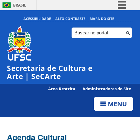
BRASIL
Simplifique!
ACESSIBILIDADE
ALTO CONTRASTE
MAPA DO SITE
Comunica BR
Participe
Acesso à informação
Legislação
Secretaria de Cultura e
Canais
Arte | SeCArte
Área Restrita
Administradores do Site
MENU
Agenda Cultural