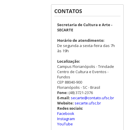
CONTATOS
Secretaria de Cultura e Arte -
SECARTE
Horário de atendimento:
De segunda a sexta-feira das 7h
às 19h
Localização:
Campus Florianópolis - Trindade
Centro de Cultura e Eventos -
Fundos
CEP 88040-900
Florianópolis - SC - Brasil
Fone:
(48) 3721-2376
E-mail:
secarte@contato.ufsc.br
Website:
secarte.ufsc.br
Redes sociais:
Facebook
Instagram
YouTube