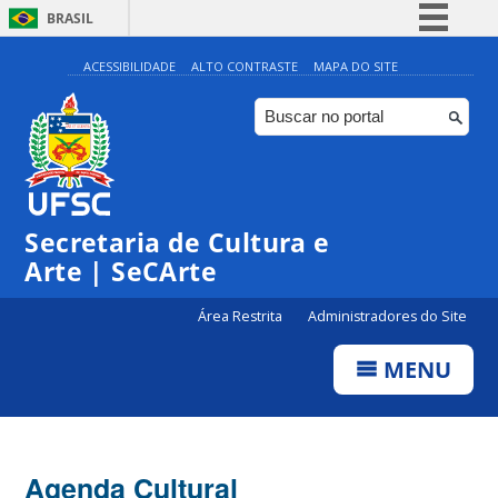
BRASIL
Simplifique!
ACESSIBILIDADE
ALTO CONTRASTE
MAPA DO SITE
Comunica BR
Participe
Acesso à informação
Legislação
Secretaria de Cultura e
Canais
Arte | SeCArte
Área Restrita
Administradores do Site
MENU
Agenda Cultural