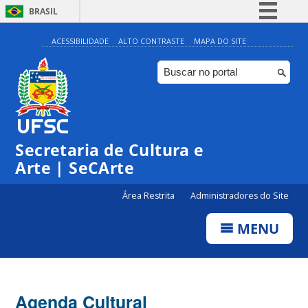
BRASIL
Simplifique!
ACESSIBILIDADE
ALTO CONTRASTE
MAPA DO SITE
Comunica BR
Participe
Acesso à informação
0:00
Legislação
Secretaria de Cultura e
1:00
Canais
Arte | SeCArte
2:00
Área Restrita
Administradores do Site
MENU
3:00
4:00
Agenda Cultural