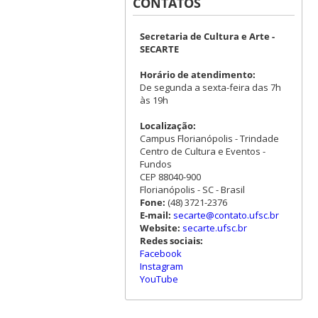
CONTATOS
Secretaria de Cultura e Arte -
SECARTE
Horário de atendimento:
De segunda a sexta-feira das 7h
às 19h
Localização:
Campus Florianópolis - Trindade
Centro de Cultura e Eventos -
Fundos
CEP 88040-900
Florianópolis - SC - Brasil
Fone:
(48) 3721-2376
E-mail:
secarte@contato.ufsc.br
Website:
secarte.ufsc.br
Redes sociais:
Facebook
Instagram
YouTube