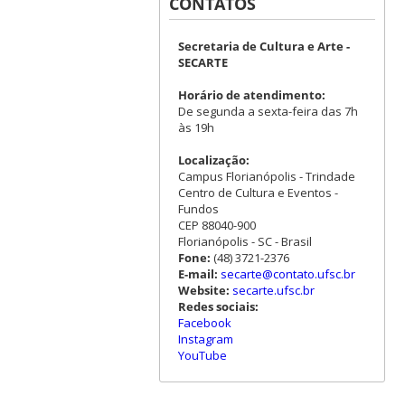
CONTATOS
Secretaria de Cultura e Arte -
SECARTE
Horário de atendimento:
De segunda a sexta-feira das 7h
às 19h
Localização:
Campus Florianópolis - Trindade
Centro de Cultura e Eventos -
Fundos
CEP 88040-900
Florianópolis - SC - Brasil
Fone:
(48) 3721-2376
E-mail:
secarte@contato.ufsc.br
Website:
secarte.ufsc.br
Redes sociais:
Facebook
Instagram
YouTube