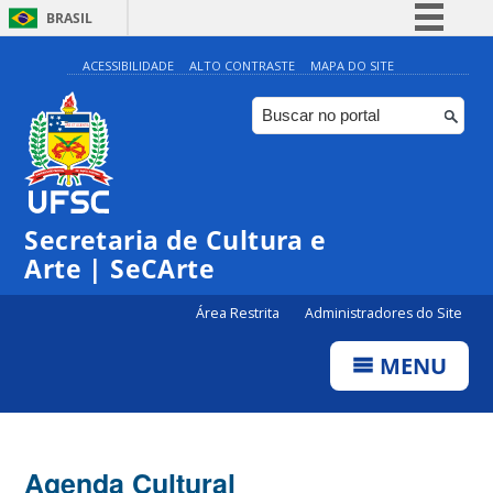
BRASIL
Simplifique!
ACESSIBILIDADE
ALTO CONTRASTE
MAPA DO SITE
Comunica BR
Participe
Acesso à informação
0:00
Legislação
Secretaria de Cultura e
1:00
Canais
Arte | SeCArte
2:00
Área Restrita
Administradores do Site
MENU
3:00
4:00
Agenda Cultural