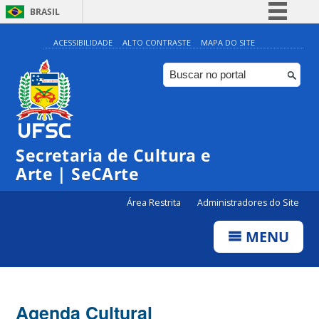
BRASIL
Simplifique!
ACESSIBILIDADE
ALTO CONTRASTE
MAPA DO SITE
Comunica BR
Participe
Acesso à informação
0:00
Legislação
Secretaria de Cultura e
1:00
Canais
Arte | SeCArte
2:00
Área Restrita
Administradores do Site
MENU
3:00
4:00
Agenda Cultural