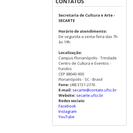
CONTATOS
Secretaria de Cultura e Arte -
SECARTE
Horário de atendimento:
De segunda a sexta-feira das 7h
às 19h
Localização:
Campus Florianópolis - Trindade
Centro de Cultura e Eventos -
Fundos
CEP 88040-900
Florianópolis - SC - Brasil
Fone:
(48) 3721-2376
E-mail:
secarte@contato.ufsc.br
Website:
secarte.ufsc.br
Redes sociais:
Facebook
Instagram
YouTube