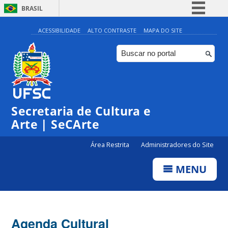
BRASIL
Simplifique!
ACESSIBILIDADE
ALTO CONTRASTE
MAPA DO SITE
Comunica BR
Participe
Acesso à informação
0:00
Legislação
Secretaria de Cultura e
1:00
Canais
Arte | SeCArte
2:00
Área Restrita
Administradores do Site
MENU
3:00
4:00
Agenda Cultural