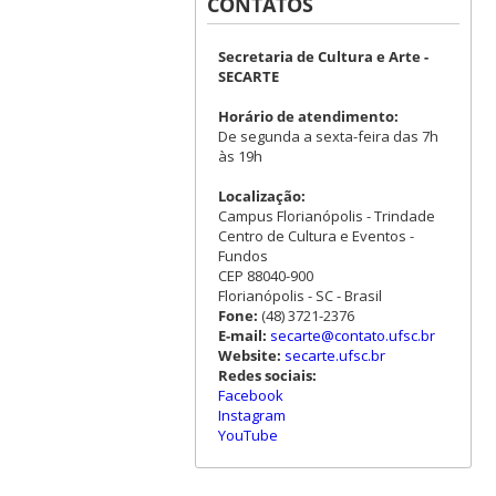
CONTATOS
Secretaria de Cultura e Arte -
SECARTE
Horário de atendimento:
De segunda a sexta-feira das 7h
às 19h
Localização:
Campus Florianópolis - Trindade
Centro de Cultura e Eventos -
Fundos
CEP 88040-900
Florianópolis - SC - Brasil
Fone:
(48) 3721-2376
E-mail:
secarte@contato.ufsc.br
Website:
secarte.ufsc.br
Redes sociais:
Facebook
Instagram
YouTube