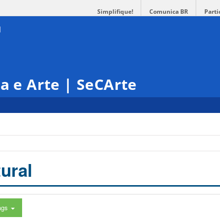
Simplifique!
Comunica BR
Parti
ra e Arte | SeCArte
ural
ags