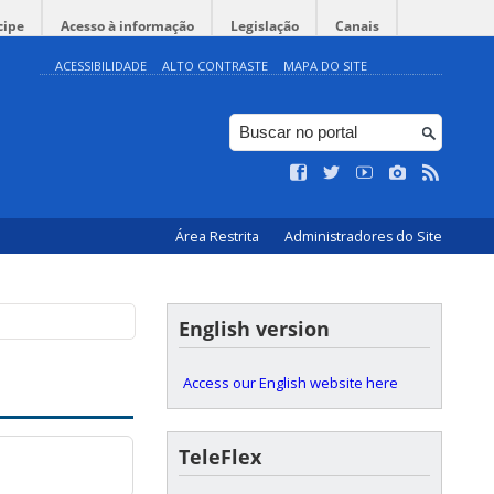
cipe
Acesso à informação
Legislação
Canais
ACESSIBILIDADE
ALTO CONTRASTE
MAPA DO SITE
Área Restrita
Administradores do Site
English version
Access our English website here
TeleFlex