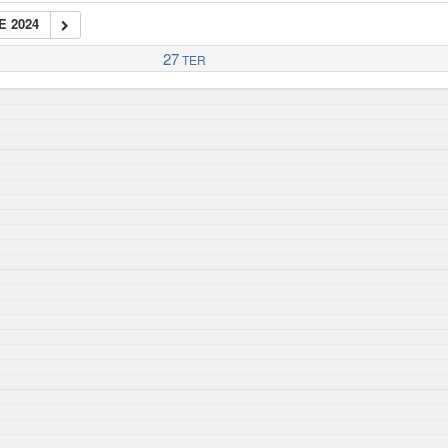
E 2024
27
TER