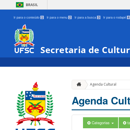
BRASIL
Ir para o conteúdo
1
Ir para o menu
2
Ir para a busca
3
Ir para o rodapé
4
Secretaria de Cultu
Agenda Cultural
Agenda Cult
Categorias
t