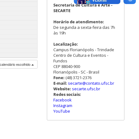
Secretaria de Cultura e Arte -
SECARTE
Horário de atendimento:
De segunda a sexta-feira das 7h
às 19h
Localização:
Campus Florianópolis - Trindade
Centro de Cultura e Eventos -
Fundos
calendário escolhido
CEP 88040-900
Florianópolis - SC - Brasil
Fone:
(48) 3721-2376
E-mail:
secarte@contato.ufsc.br
Website:
secarte.ufsc.br
Redes sociais:
Facebook
Instagram
YouTube