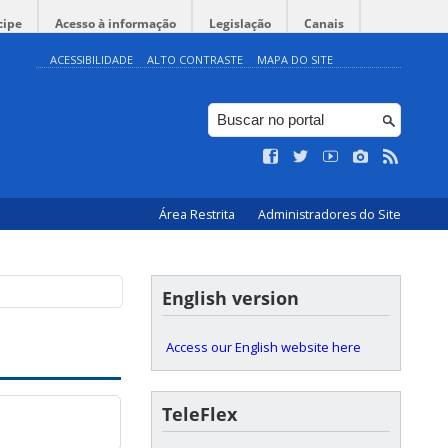
cipe
Acesso à informação
Legislação
Canais
ACESSIBILIDADE
ALTO CONTRASTE
MAPA DO SITE
Área Restrita
Administradores do Site
English version
Access our English website here
TeleFlex