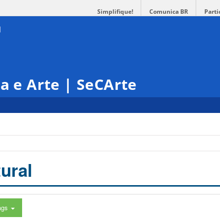
Simplifique!
Comunica BR
Parti
ra e Arte | SeCArte
ural
ags