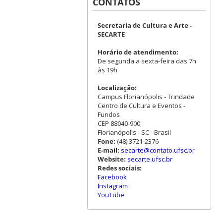
CONTATOS
Secretaria de Cultura e Arte -
SECARTE
Horário de atendimento:
De segunda a sexta-feira das 7h
às 19h
Localização:
Campus Florianópolis - Trindade
Centro de Cultura e Eventos -
Fundos
CEP 88040-900
Florianópolis - SC - Brasil
Fone:
(48) 3721-2376
E-mail:
secarte@contato.ufsc.br
Website:
secarte.ufsc.br
Redes sociais:
Facebook
Instagram
YouTube