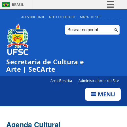
BRASIL
Simplifique!
ACESSIBILIDADE
ALTO CONTRASTE
MAPA DO SITE
Comunica BR
Participe
Acesso à informação
0:00
Legislação
Secretaria de Cultura e
1:00
Canais
Arte | SeCArte
2:00
Área Restrita
Administradores do Site
MENU
3:00
4:00
Agenda Cultural