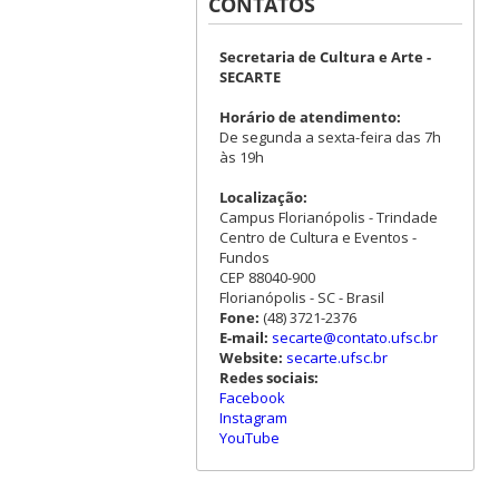
CONTATOS
Secretaria de Cultura e Arte -
SECARTE
Horário de atendimento:
De segunda a sexta-feira das 7h
às 19h
Localização:
Campus Florianópolis - Trindade
Centro de Cultura e Eventos -
Fundos
CEP 88040-900
Florianópolis - SC - Brasil
Fone:
(48) 3721-2376
E-mail:
secarte@contato.ufsc.br
Website:
secarte.ufsc.br
Redes sociais:
Facebook
Instagram
YouTube