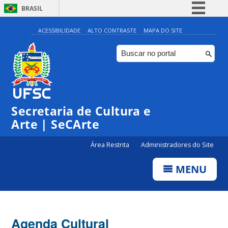
BRASIL
Simplifique!
ACESSIBILIDADE
ALTO CONTRASTE
MAPA DO SITE
Comunica BR
Participe
Acesso à informação
0:00
Legislação
Secretaria de Cultura e
1:00
Canais
Arte | SeCArte
2:00
Área Restrita
Administradores do Site
MENU
3:00
4:00
Agenda Cultural