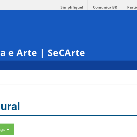
Simplifique!
Comunica BR
Parti
ra e Arte | SeCArte
ural
ags