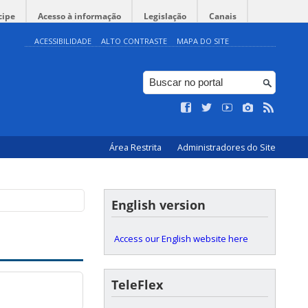
cipe
Acesso à informação
Legislação
Canais
ACESSIBILIDADE
ALTO CONTRASTE
MAPA DO SITE
Área Restrita
Administradores do Site
English version
Access our English website here
TeleFlex