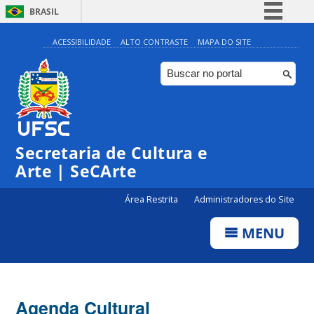
BRASIL
Simplifique!
ACESSIBILIDADE
ALTO CONTRASTE
MAPA DO SITE
Comunica BR
Participe
Acesso à informação
0:00
Legislação
Secretaria de Cultura e
1:00
Canais
Arte | SeCArte
2:00
Área Restrita
Administradores do Site
MENU
3:00
4:00
Agenda Cultural