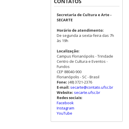
CONTATOS
Secretaria de Cultura e Arte -
SECARTE
Horário de atendimento:
De segunda a sexta-feira das 7h
às 19h
Localização:
Campus Florianópolis - Trindade
Centro de Cultura e Eventos -
Fundos
CEP 88040-900
Florianópolis - SC - Brasil
Fone:
(48) 3721-2376
E-mail:
secarte@contato.ufsc.br
Website:
secarte.ufsc.br
Redes sociais:
Facebook
Instagram
YouTube