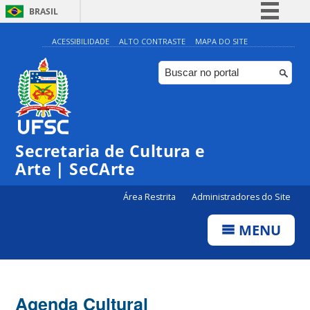
BRASIL
Simplifique!
ACESSIBILIDADE
ALTO CONTRASTE
MAPA DO SITE
Comunica BR
Participe
Acesso à informação
0:00
Legislação
Secretaria de Cultura e
1:00
Canais
Arte | SeCArte
2:00
Área Restrita
Administradores do Site
MENU
3:00
4:00
Agenda Cultural