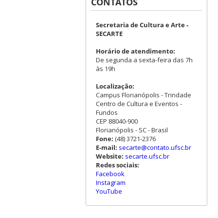
CONTATOS
Secretaria de Cultura e Arte -
SECARTE
Horário de atendimento:
De segunda a sexta-feira das 7h
às 19h
Localização:
Campus Florianópolis - Trindade
Centro de Cultura e Eventos -
Fundos
CEP 88040-900
Florianópolis - SC - Brasil
Fone:
(48) 3721-2376
E-mail:
secarte@contato.ufsc.br
Website:
secarte.ufsc.br
Redes sociais:
Facebook
Instagram
YouTube