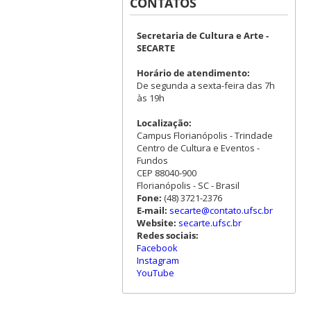
CONTATOS
Secretaria de Cultura e Arte -
SECARTE
Horário de atendimento:
De segunda a sexta-feira das 7h
às 19h
Localização:
Campus Florianópolis - Trindade
Centro de Cultura e Eventos -
Fundos
CEP 88040-900
Florianópolis - SC - Brasil
Fone:
(48) 3721-2376
E-mail:
secarte@contato.ufsc.br
Website:
secarte.ufsc.br
Redes sociais:
Facebook
Instagram
YouTube