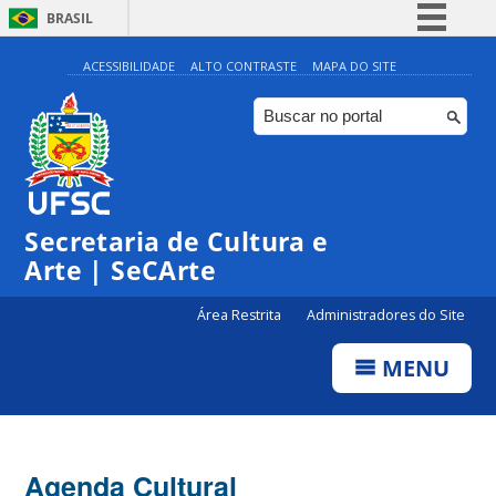
BRASIL
Simplifique!
ACESSIBILIDADE
ALTO CONTRASTE
MAPA DO SITE
Comunica BR
Participe
Acesso à informação
0:00
Legislação
Secretaria de Cultura e
1:00
Canais
Arte | SeCArte
2:00
Área Restrita
Administradores do Site
MENU
3:00
4:00
Agenda Cultural