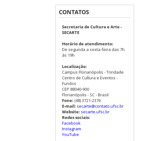
CONTATOS
Secretaria de Cultura e Arte -
SECARTE
Horário de atendimento:
De segunda a sexta-feira das 7h
às 19h
Localização:
Campus Florianópolis - Trindade
Centro de Cultura e Eventos -
Fundos
CEP 88040-900
Florianópolis - SC - Brasil
Fone:
(48) 3721-2376
E-mail:
secarte@contato.ufsc.br
Website:
secarte.ufsc.br
Redes sociais:
Facebook
Instagram
YouTube