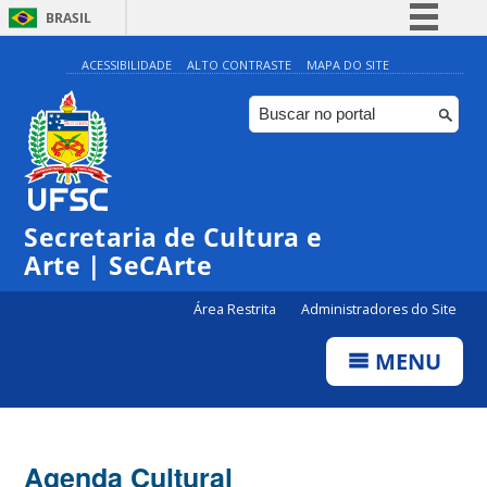
BRASIL
Simplifique!
ACESSIBILIDADE
ALTO CONTRASTE
MAPA DO SITE
Comunica BR
Participe
Acesso à informação
Legislação
Secretaria de Cultura e
Canais
Arte | SeCArte
Área Restrita
Administradores do Site
MENU
Agenda Cultural