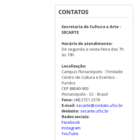
CONTATOS
Secretaria de Cultura e Arte -
SECARTE
Horário de atendimento:
De segunda a sexta-feira das 7h
às 19h
Localização:
Campus Florianópolis - Trindade
Centro de Cultura e Eventos -
Fundos
CEP 88040-900
Florianópolis - SC - Brasil
Fone:
(48) 3721-2376
E-mail:
secarte@contato.ufsc.br
Website:
secarte.ufsc.br
Redes sociais:
Facebook
Instagram
YouTube