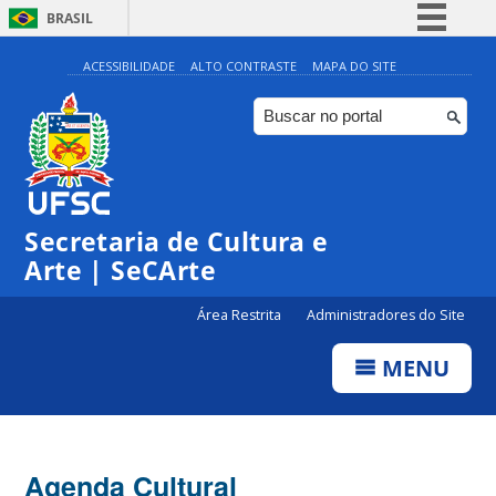
BRASIL
Simplifique!
ACESSIBILIDADE
ALTO CONTRASTE
MAPA DO SITE
Comunica BR
Participe
Acesso à informação
Legislação
Secretaria de Cultura e
Canais
Arte | SeCArte
Área Restrita
Administradores do Site
MENU
Agenda Cultural