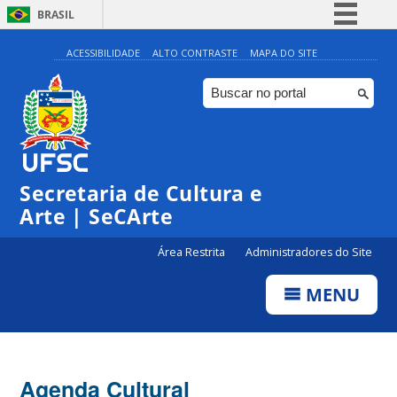
BRASIL
Simplifique!
ACESSIBILIDADE
ALTO CONTRASTE
MAPA DO SITE
Comunica BR
Participe
Acesso à informação
Legislação
Secretaria de Cultura e
Canais
Arte | SeCArte
Área Restrita
Administradores do Site
MENU
Agenda Cultural