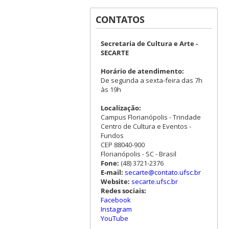
CONTATOS
Secretaria de Cultura e Arte -
SECARTE
Horário de atendimento:
De segunda a sexta-feira das 7h
às 19h
Localização:
Campus Florianópolis - Trindade
Centro de Cultura e Eventos -
Fundos
CEP 88040-900
Florianópolis - SC - Brasil
Fone:
(48) 3721-2376
E-mail:
secarte@contato.ufsc.br
Website:
secarte.ufsc.br
Redes sociais:
Facebook
Instagram
YouTube