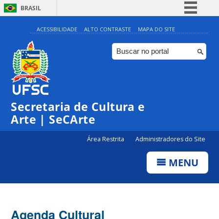
BRASIL
Simplifique!
ACESSIBILIDADE
ALTO CONTRASTE
MAPA DO SITE
Comunica BR
Participe
Acesso à informação
Legislação
Secretaria de Cultura e
Canais
Arte | SeCArte
Área Restrita
Administradores do Site
MENU
Agenda Cultural