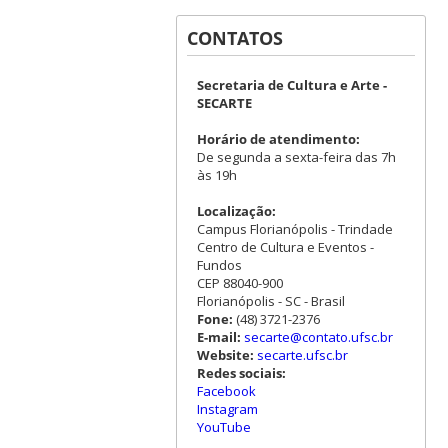
CONTATOS
Secretaria de Cultura e Arte -
SECARTE
Horário de atendimento:
De segunda a sexta-feira das 7h
às 19h
Localização:
Campus Florianópolis - Trindade
Centro de Cultura e Eventos -
Fundos
CEP 88040-900
Florianópolis - SC - Brasil
Fone:
(48) 3721-2376
E-mail:
secarte@contato.ufsc.br
Website:
secarte.ufsc.br
Redes sociais:
Facebook
Instagram
YouTube