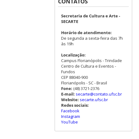
CONTATOS
Secretaria de Cultura e Arte -
SECARTE
Horário de atendimento:
De segunda a sexta-feira das 7h
às 19h
Localização:
Campus Florianópolis - Trindade
Centro de Cultura e Eventos -
Fundos
CEP 88040-900
Florianópolis - SC - Brasil
Fone:
(48) 3721-2376
E-mail:
secarte@contato.ufsc.br
Website:
secarte.ufsc.br
Redes sociais:
Facebook
Instagram
YouTube