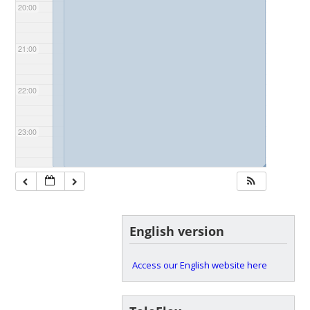
20:00
21:00
22:00
23:00
◢
◢
English version
Access our English website here