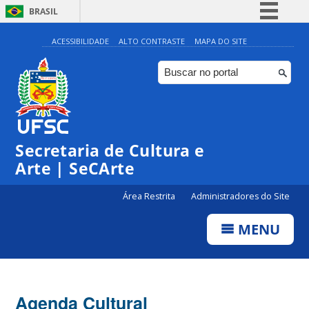
BRASIL
Simplifique!
ACESSIBILIDADE
ALTO CONTRASTE
MAPA DO SITE
Comunica BR
Participe
Acesso à informação
Legislação
Secretaria de Cultura e
Canais
Arte | SeCArte
Área Restrita
Administradores do Site
MENU
Agenda Cultural