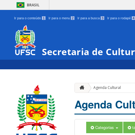
BRASIL
Ir para o conteúdo
1
Ir para o menu
2
Ir para a busca
3
Ir para o rodapé
4
Secretaria de Cultu
Agenda Cultural
Agenda Cult
Categorias
t