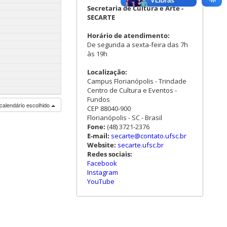
Secretaria de Cultura e Arte -
SECARTE
Horário de atendimento:
De segunda a sexta-feira das 7h
às 19h
Localização:
Campus Florianópolis - Trindade
Centro de Cultura e Eventos -
Fundos
calendário escolhido
CEP 88040-900
Florianópolis - SC - Brasil
Fone:
(48) 3721-2376
E-mail:
secarte@contato.ufsc.br
Website:
secarte.ufsc.br
Redes sociais:
Facebook
Instagram
YouTube