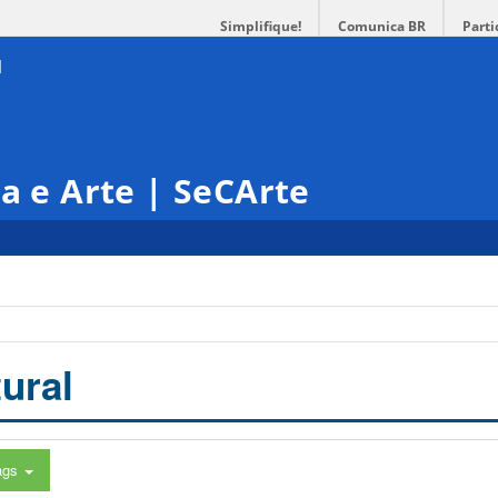
Simplifique!
Comunica BR
Parti
ra e Arte | SeCArte
ural
ags