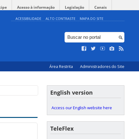
cipe
Acesso à informação
Legislação
Canais
ACESSIBILIDADE
ALTO CONTRASTE
MAPA DO SITE
Área Restrita
Administradores do Site
English version
Access our English website here
TeleFlex