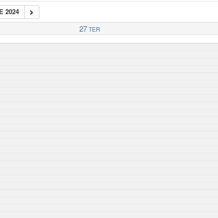
E 2024
27
TER