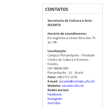
CONTATOS
Secretaria de Cultura e Arte -
SECARTE
Horário de atendimento:
De segunda a sexta-feira das 7h
às 19h
Localização:
Campus Florianópolis - Trindade
Centro de Cultura e Eventos -
Fundos
CEP 88040-900
Florianópolis - SC - Brasil
Fone:
(48) 3721-2376
E-mail:
secarte@contato.ufsc.br
Website:
secarte.ufsc.br
Redes sociais:
Facebook
Instagram
YouTube