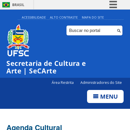
BRASIL
Simplifique!
ACESSIBILIDADE
ALTO CONTRASTE
MAPA DO SITE
Comunica BR
Participe
Acesso à informação
Legislação
Secretaria de Cultura e
Canais
Arte | SeCArte
Área Restrita
Administradores do Site
MENU
Agenda Cultural