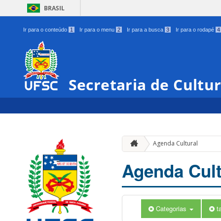
BRASIL
Ir para o conteúdo
1
Ir para o menu
2
Ir para a busca
3
Ir para o rodapé
4
Secretaria de Cultu
Agenda Cultural
Agenda Cult
Categorias
t