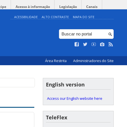
cipe
Acesso à informação
Legislação
Canais
ACESSIBILIDADE
ALTO CONTRASTE
MAPA DO SITE
Área Restrita
Administradores do Site
English version
Access our English website here
TeleFlex