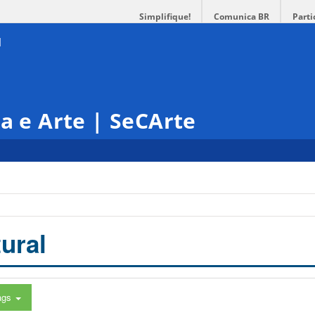
Simplifique!
Comunica BR
Parti
ra e Arte | SeCArte
ural
ags