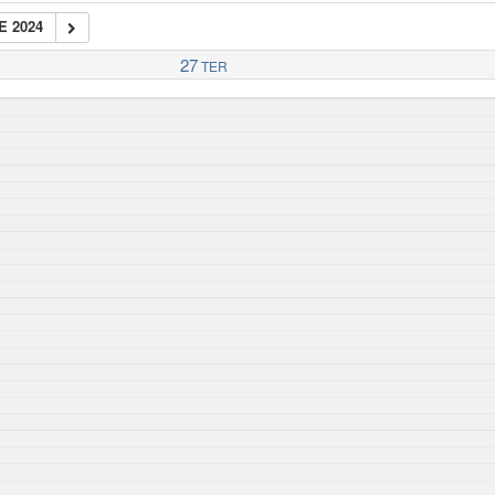
E 2024
27
TER