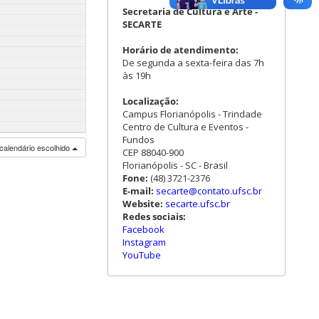
Secretaria de Cultura e Arte -
SECARTE
Horário de atendimento:
De segunda a sexta-feira das 7h
às 19h
Localização:
Campus Florianópolis - Trindade
Centro de Cultura e Eventos -
Fundos
calendário escolhido
CEP 88040-900
Florianópolis - SC - Brasil
Fone:
(48) 3721-2376
E-mail:
secarte@contato.ufsc.br
Website:
secarte.ufsc.br
Redes sociais:
Facebook
Instagram
YouTube