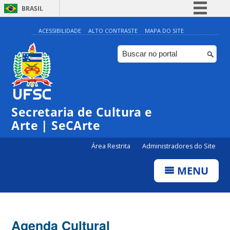
BRASIL
Simplifique!
ACESSIBILIDADE
ALTO CONTRASTE
MAPA DO SITE
Comunica BR
Participe
◤
Acesso à informação
0:00
Inscrições | Projeto 12:30
Legislação
Secretaria de Cultura e
1:00
Canais
Arte | SeCArte
2:00
Área Restrita
Administradores do Site
MENU
3:00
4:00
Agenda Cultural