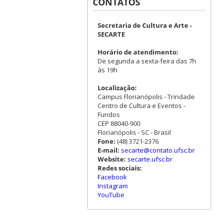
CONTATOS
Secretaria de Cultura e Arte -
SECARTE
Horário de atendimento:
De segunda a sexta-feira das 7h
às 19h
Localização:
Campus Florianópolis - Trindade
Centro de Cultura e Eventos -
Fundos
CEP 88040-900
Florianópolis - SC - Brasil
Fone:
(48) 3721-2376
E-mail:
secarte@contato.ufsc.br
Website:
secarte.ufsc.br
Redes sociais:
Facebook
Instagram
YouTube