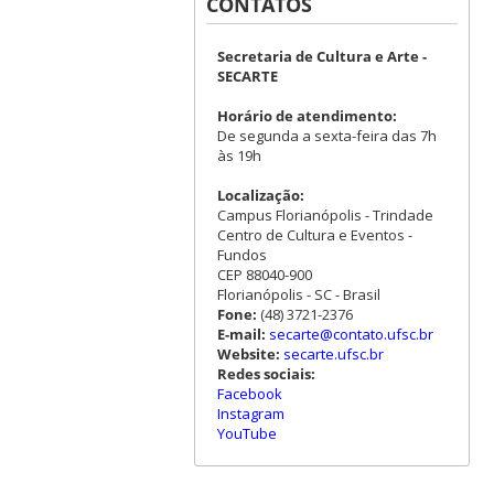
CONTATOS
Secretaria de Cultura e Arte -
SECARTE
Horário de atendimento:
De segunda a sexta-feira das 7h
às 19h
Localização:
Campus Florianópolis - Trindade
Centro de Cultura e Eventos -
Fundos
CEP 88040-900
Florianópolis - SC - Brasil
Fone:
(48) 3721-2376
E-mail:
secarte@contato.ufsc.br
Website:
secarte.ufsc.br
Redes sociais:
Facebook
Instagram
YouTube