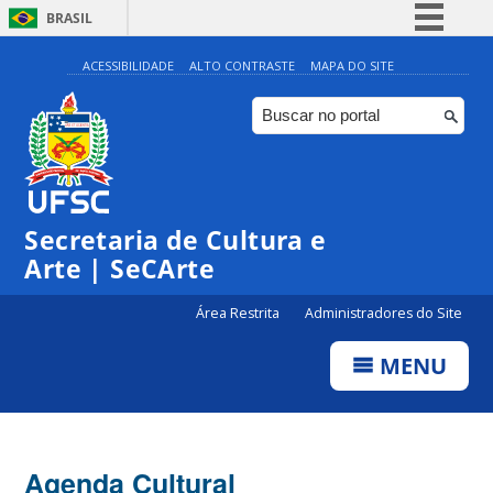
BRASIL
Simplifique!
ACESSIBILIDADE
ALTO CONTRASTE
MAPA DO SITE
Comunica BR
Participe
Acesso à informação
0:00
Legislação
Secretaria de Cultura e
1:00
Canais
Arte | SeCArte
2:00
Área Restrita
Administradores do Site
MENU
3:00
4:00
Agenda Cultural