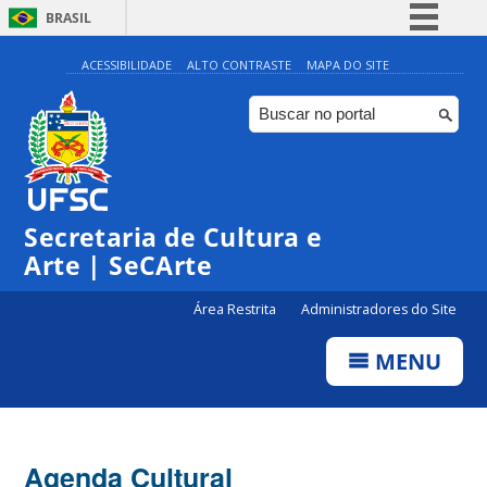
BRASIL
Simplifique!
ACESSIBILIDADE
ALTO CONTRASTE
MAPA DO SITE
Comunica BR
Participe
Acesso à informação
Legislação
Secretaria de Cultura e
Canais
Arte | SeCArte
Área Restrita
Administradores do Site
MENU
Agenda Cultural