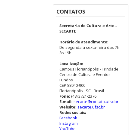
CONTATOS
Secretaria de Cultura e Arte -
SECARTE
Horário de atendimento:
De segunda a sexta-feira das 7h
às 19h
Localização:
Campus Florianópolis - Trindade
Centro de Cultura e Eventos -
Fundos
CEP 88040-900
Florianópolis - SC - Brasil
Fone:
(48) 3721-2376
E-mail:
secarte@contato.ufsc.br
Website:
secarte.ufsc.br
Redes sociais:
Facebook
Instagram
YouTube