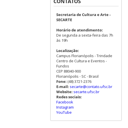
CONTATOS
Secretaria de Cultura e Arte -
SECARTE
Horário de atendimento:
De segunda a sexta-feira das 7h
às 19h
Localização:
Campus Florianópolis - Trindade
Centro de Cultura e Eventos -
Fundos
CEP 88040-900
Florianópolis - SC - Brasil
Fone:
(48) 3721-2376
E-mail:
secarte@contato.ufsc.br
Website:
secarte.ufsc.br
Redes sociais:
Facebook
Instagram
YouTube