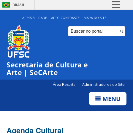
BRASIL
Simplifique!
ACESSIBILIDADE
ALTO CONTRASTE
MAPA DO SITE
Comunica BR
Participe
Acesso à informação
0:00
Legislação
Secretaria de Cultura e
1:00
Canais
Arte | SeCArte
2:00
Área Restrita
Administradores do Site
MENU
3:00
4:00
Agenda Cultural