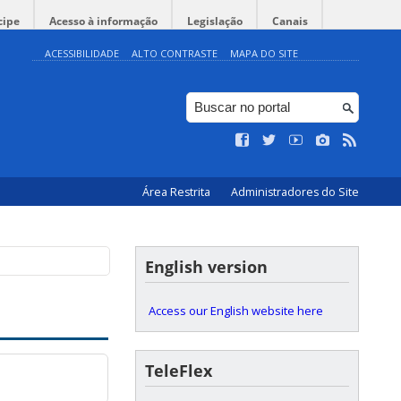
cipe
Acesso à informação
Legislação
Canais
ACESSIBILIDADE
ALTO CONTRASTE
MAPA DO SITE
Área Restrita
Administradores do Site
English version
Access our English website here
TeleFlex