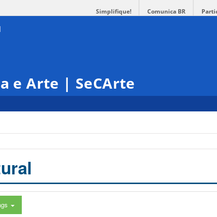
Simplifique!
Comunica BR
Parti
ra e Arte | SeCArte
ural
ags