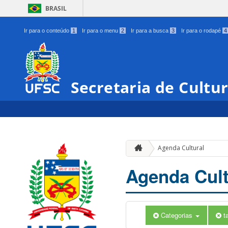
BRASIL
Ir para o conteúdo
1
Ir para o menu
2
Ir para a busca
3
Ir para o rodapé
4
Secretaria de Cultu
Agenda Cultural
Agenda Cult
Categorias
t