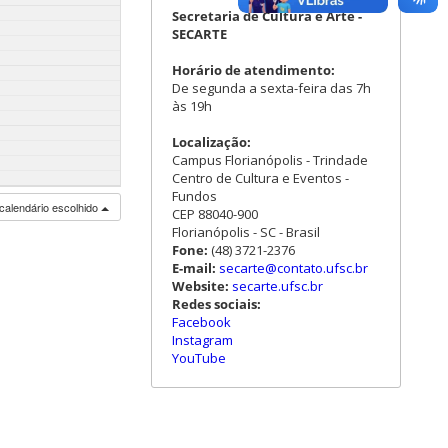
Secretaria de Cultura e Arte -
SECARTE
Horário de atendimento:
De segunda a sexta-feira das 7h
às 19h
Localização:
Campus Florianópolis - Trindade
Centro de Cultura e Eventos -
Fundos
calendário escolhido
CEP 88040-900
Florianópolis - SC - Brasil
Fone:
(48) 3721-2376
E-mail:
secarte@contato.ufsc.br
Website:
secarte.ufsc.br
Redes sociais:
Facebook
Instagram
YouTube