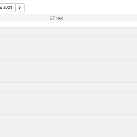
E 2024
27
TER