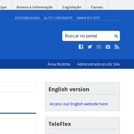
cipe
Acesso à informação
Legislação
Canais
ACESSIBILIDADE
ALTO CONTRASTE
MAPA DO SITE
Área Restrita
Administradores do Site
English version
Access our English website here
TeleFlex