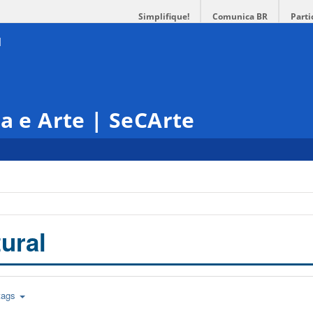
Simplifique!
Comunica BR
Parti
ra e Arte | SeCArte
ural
tags