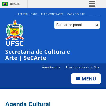
BRASIL
Simplifique!
ACESSIBILIDADE
ALTO CONTRASTE
MAPA DO SITE
Comunica BR
Participe
Acesso à informação
Legislação
Secretaria de Cultura e
Canais
Arte | SeCArte
Área Restrita
Administradores do Site
MENU
Agenda Cultural