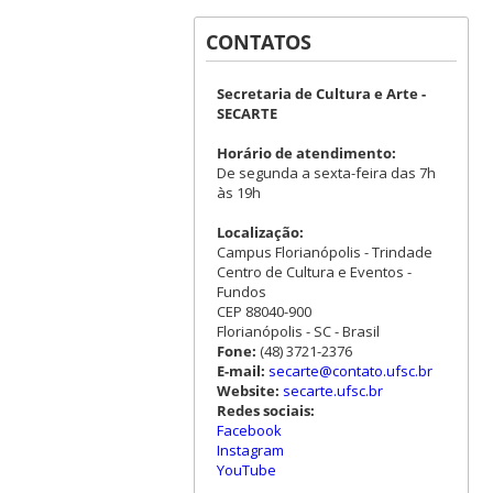
CONTATOS
Secretaria de Cultura e Arte -
SECARTE
Horário de atendimento:
De segunda a sexta-feira das 7h
às 19h
Localização:
Campus Florianópolis - Trindade
Centro de Cultura e Eventos -
Fundos
CEP 88040-900
Florianópolis - SC - Brasil
Fone:
(48) 3721-2376
E-mail:
secarte@contato.ufsc.br
Website:
secarte.ufsc.br
Redes sociais:
Facebook
Instagram
YouTube