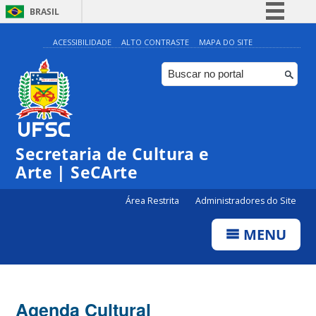
BRASIL
Simplifique!
ACESSIBILIDADE
ALTO CONTRASTE
MAPA DO SITE
Comunica BR
Participe
Acesso à informação
0:00
Legislação
Secretaria de Cultura e
1:00
Canais
Arte | SeCArte
2:00
Área Restrita
Administradores do Site
MENU
3:00
4:00
Agenda Cultural