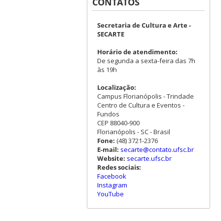
CONTATOS
Secretaria de Cultura e Arte -
SECARTE
Horário de atendimento:
De segunda a sexta-feira das 7h
às 19h
Localização:
Campus Florianópolis - Trindade
Centro de Cultura e Eventos -
Fundos
CEP 88040-900
Florianópolis - SC - Brasil
Fone:
(48) 3721-2376
E-mail:
secarte@contato.ufsc.br
Website:
secarte.ufsc.br
Redes sociais:
Facebook
Instagram
YouTube