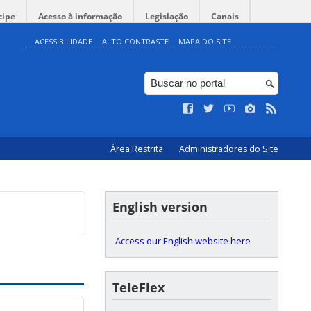
cipe
Acesso à informação
Legislação
Canais
ACESSIBILIDADE
ALTO CONTRASTE
MAPA DO SITE
o”
ologia da UFSC -
@Hall do Auditório |
Área Restrita
Administradores do Site
English version
Access our English website here
TeleFlex