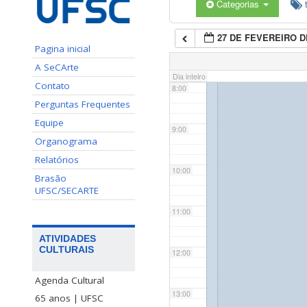
Categorias
6:00
27 DE FEVEREIRO D
7:00
Pagina inicial
A SeCArte
Dia inteiro
Contato
8:00
Perguntas Frequentes
Equipe
9:00
Organograma
Relatórios
10:00
Brasão
UFSC/SECARTE
11:00
ATIVIDADES
CULTURAIS
12:00
Agenda Cultural
13:00
65 anos | UFSC