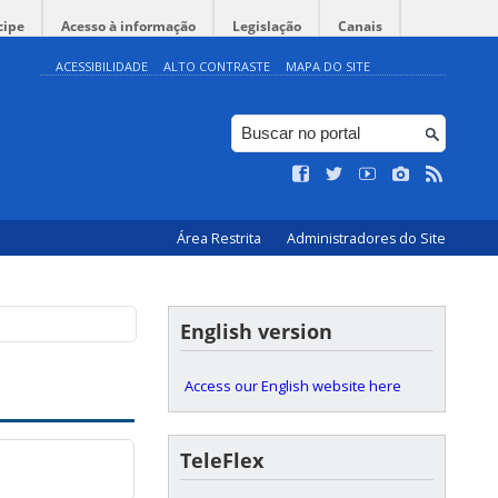
cipe
Acesso à informação
Legislação
Canais
ACESSIBILIDADE
ALTO CONTRASTE
MAPA DO SITE
lho”
ologia da UFSC -
@Hall do
Área Restrita
Administradores do Site
English version
Access our English website here
TeleFlex