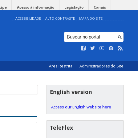
cipe
Acesso à informação
Legislação
Canais
ACESSIBILIDADE
ALTO CONTRASTE
MAPA DO SITE
lho”
ologia da UFSC -
@Hall do
Área Restrita
Administradores do Site
English version
Access our English website here
TeleFlex