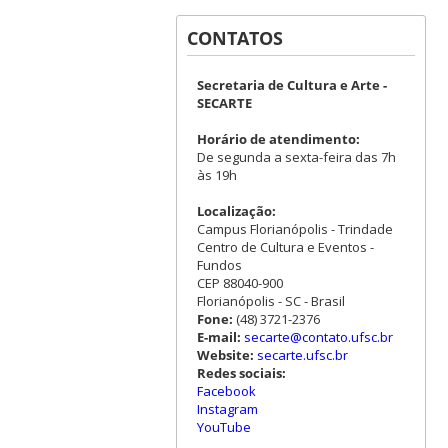
CONTATOS
Secretaria de Cultura e Arte -
SECARTE
Horário de atendimento:
De segunda a sexta-feira das 7h
às 19h
Localização:
Campus Florianópolis - Trindade
Centro de Cultura e Eventos -
Fundos
CEP 88040-900
Florianópolis - SC - Brasil
Fone:
(48) 3721-2376
E-mail:
secarte@contato.ufsc.br
Website:
secarte.ufsc.br
Redes sociais:
Facebook
Instagram
YouTube