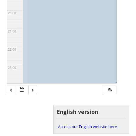
20:00
21:00
22:00
23:00
◢
◢
English version
Access our English website here