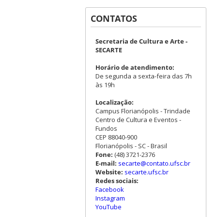
CONTATOS
Secretaria de Cultura e Arte -
SECARTE
Horário de atendimento:
De segunda a sexta-feira das 7h
às 19h
Localização:
Campus Florianópolis - Trindade
Centro de Cultura e Eventos -
Fundos
CEP 88040-900
Florianópolis - SC - Brasil
Fone:
(48) 3721-2376
E-mail:
secarte@contato.ufsc.br
Website:
secarte.ufsc.br
Redes sociais:
Facebook
Instagram
YouTube