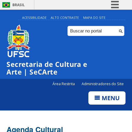
BRASIL
Simplifique!
ACESSIBILIDADE
ALTO CONTRASTE
MAPA DO SITE
Comunica BR
Participe
Acesso à informação
Legislação
Secretaria de Cultura e
Canais
Arte | SeCArte
Área Restrita
Administradores do Site
MENU
Agenda Cultural