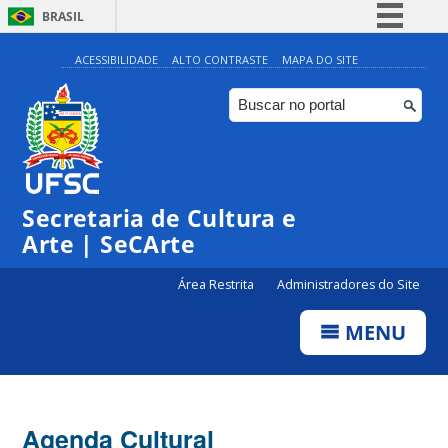
BRASIL
Simplifique!
ACESSIBILIDADE
ALTO CONTRASTE
MAPA DO SITE
Comunica BR
Participe
Acesso à informação
0:00
Legislação
Secretaria de Cultura e
1:00
Canais
Arte | SeCArte
2:00
Área Restrita
Administradores do Site
MENU
3:00
4:00
Agenda Cultural