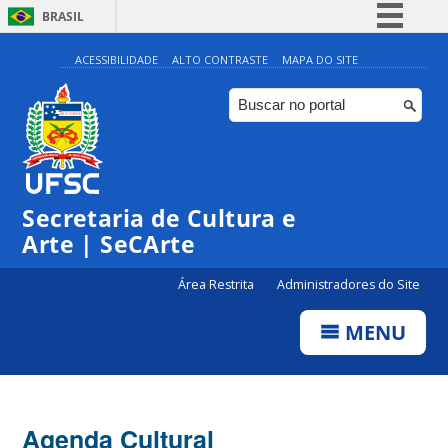
BRASIL
Simplifique!
ACESSIBILIDADE
ALTO CONTRASTE
MAPA DO SITE
Comunica BR
Participe
Acesso à informação
0:00
Legislação
Secretaria de Cultura e
1:00
Canais
Arte | SeCArte
2:00
Área Restrita
Administradores do Site
MENU
3:00
4:00
Agenda Cultural