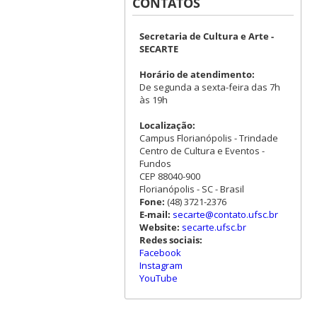
CONTATOS
Secretaria de Cultura e Arte -
SECARTE
Horário de atendimento:
De segunda a sexta-feira das 7h
às 19h
Localização:
Campus Florianópolis - Trindade
Centro de Cultura e Eventos -
Fundos
CEP 88040-900
Florianópolis - SC - Brasil
Fone:
(48) 3721-2376
E-mail:
secarte@contato.ufsc.br
Website:
secarte.ufsc.br
Redes sociais:
Facebook
Instagram
YouTube