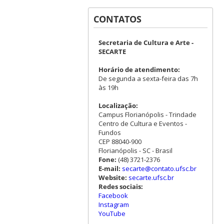
CONTATOS
Secretaria de Cultura e Arte -
SECARTE
Horário de atendimento:
De segunda a sexta-feira das 7h
às 19h
Localização:
Campus Florianópolis - Trindade
Centro de Cultura e Eventos -
Fundos
CEP 88040-900
Florianópolis - SC - Brasil
Fone:
(48) 3721-2376
E-mail:
secarte@contato.ufsc.br
Website:
secarte.ufsc.br
Redes sociais:
Facebook
Instagram
YouTube