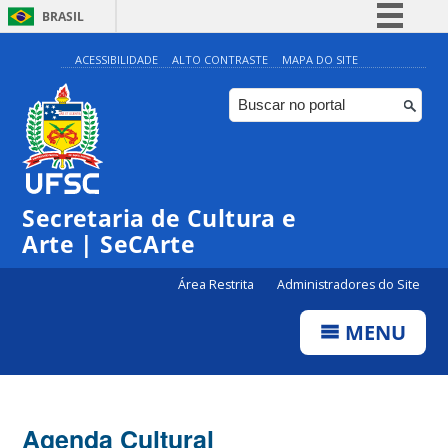
BRASIL
Simplifique!
ACESSIBILIDADE
ALTO CONTRASTE
MAPA DO SITE
Comunica BR
Participe
Acesso à informação
Legislação
Secretaria de Cultura e
Canais
Arte | SeCArte
Área Restrita
Administradores do Site
MENU
Agenda Cultural