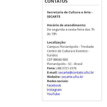
CONTATOS
Secretaria de Cultura e Arte -
SECARTE
Horário de atendimento:
De segunda a sexta-feira das 7h
às 19h
Localização:
Campus Florianópolis - Trindade
Centro de Cultura e Eventos -
Fundos
CEP 88040-900
Florianópolis - SC - Brasil
Fone:
(48) 3721-2376
E-mail:
secarte@contato.ufsc.br
Website:
secarte.ufsc.br
Redes sociais:
Facebook
Instagram
YouTube