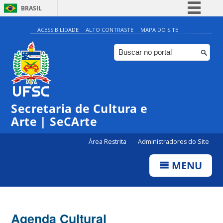
BRASIL
Simplifique!
ACESSIBILIDADE
ALTO CONTRASTE
MAPA DO SITE
Comunica BR
Participe
Acesso à informação
0:00
Legislação
Secretaria de Cultura e
1:00
Canais
Arte | SeCArte
2:00
Área Restrita
Administradores do Site
MENU
3:00
4:00
Agenda Cultural