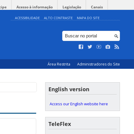
cipe
Acesso à informação
Legislação
Canais
ACESSIBILIDADE
ALTO CONTRASTE
MAPA DO SITE
Área Restrita
Administradores do Site
English version
Access our English website here
TeleFlex