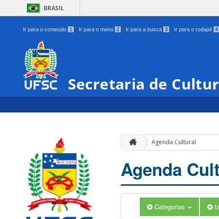
BRASIL
Ir para o conteúdo
1
Ir para o menu
2
Ir para a busca
3
Ir para o rodapé
4
Secretaria de Cultu
Agenda Cultural
Agenda Cult
Categorias
t