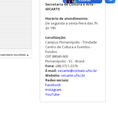
Secretaria de Cultura e Arte -
SECARTE
Horário de atendimento:
De segunda a sexta-feira das 7h
às 19h
Localização:
Campus Florianópolis - Trindade
Centro de Cultura e Eventos -
Fundos
calendário escolhido
CEP 88040-900
Florianópolis - SC - Brasil
Fone:
(48) 3721-2376
E-mail:
secarte@contato.ufsc.br
Website:
secarte.ufsc.br
Redes sociais:
Facebook
Instagram
YouTube