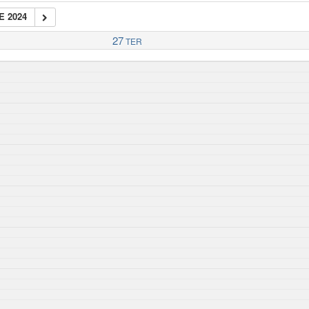
E 2024
27
TER