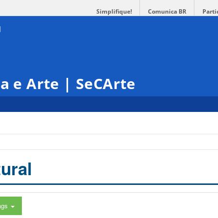
Simplifique!
Comunica BR
Parti
ra e Arte | SeCArte
ural
ags