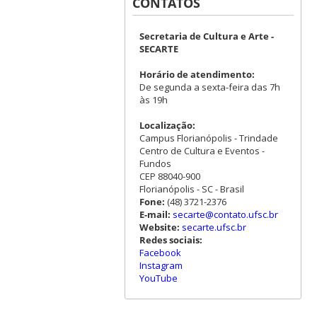
CONTATOS
Secretaria de Cultura e Arte -
SECARTE
Horário de atendimento:
De segunda a sexta-feira das 7h
às 19h
Localização:
Campus Florianópolis - Trindade
Centro de Cultura e Eventos -
Fundos
CEP 88040-900
Florianópolis - SC - Brasil
Fone:
(48) 3721-2376
E-mail:
secarte@contato.ufsc.br
Website:
secarte.ufsc.br
Redes sociais:
Facebook
Instagram
YouTube