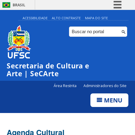
BRASIL
Simplifique!
ACESSIBILIDADE
ALTO CONTRASTE
MAPA DO SITE
Comunica BR
Participe
Acesso à informação
0:00
Legislação
Secretaria de Cultura e
1:00
Canais
Arte | SeCArte
2:00
Área Restrita
Administradores do Site
MENU
3:00
4:00
Agenda Cultural