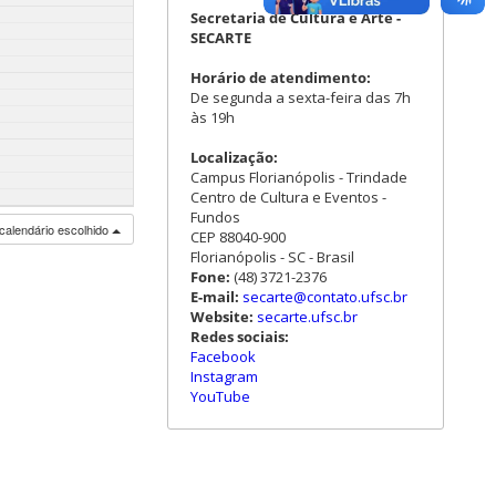
Secretaria de Cultura e Arte -
SECARTE
Horário de atendimento:
De segunda a sexta-feira das 7h
às 19h
Localização:
Campus Florianópolis - Trindade
Centro de Cultura e Eventos -
Fundos
calendário escolhido
CEP 88040-900
Florianópolis - SC - Brasil
Fone:
(48) 3721-2376
E-mail:
secarte@contato.ufsc.br
Website:
secarte.ufsc.br
Redes sociais:
Facebook
Instagram
YouTube