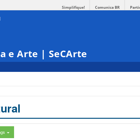
Simplifique!
Comunica BR
Parti
ra e Arte | SeCArte
ural
ags