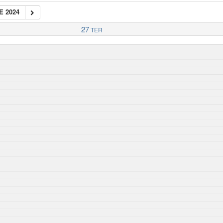
E 2024
27
TER