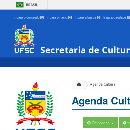
BRASIL
Ir para o conteúdo
1
Ir para o menu
2
Ir para a busca
3
Ir para o rodapé
4
Secretaria de Cultu
Agenda Cultural
Agenda Cult
Categorias
t