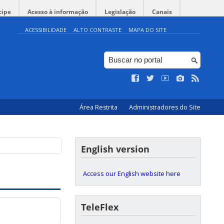
cipe
Acesso à informação
Legislação
Canais
ACESSIBILIDADE
ALTO CONTRASTE
MAPA DO SITE
Área Restrita
Administradores do Site
English version
Access our English website here
TeleFlex