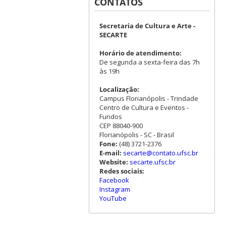
CONTATOS
Secretaria de Cultura e Arte -
SECARTE
Horário de atendimento:
De segunda a sexta-feira das 7h
às 19h
Localização:
Campus Florianópolis - Trindade
Centro de Cultura e Eventos -
Fundos
CEP 88040-900
Florianópolis - SC - Brasil
Fone:
(48) 3721-2376
E-mail:
secarte@contato.ufsc.br
Website:
secarte.ufsc.br
Redes sociais:
Facebook
Instagram
YouTube