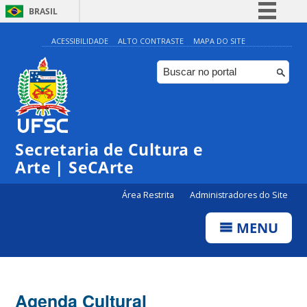
BRASIL
Simplifique!
ACESSIBILIDADE
ALTO CONTRASTE
MAPA DO SITE
Comunica BR
Participe
Acesso à informação
0:00
Legislação
Secretaria de Cultura e
1:00
Canais
Arte | SeCArte
2:00
Área Restrita
Administradores do Site
MENU
3:00
4:00
Agenda Cultural