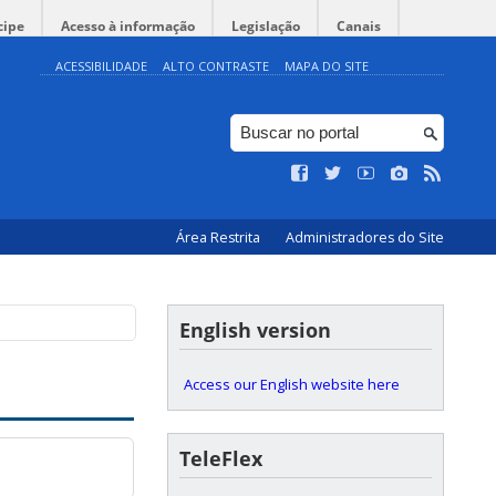
cipe
Acesso à informação
Legislação
Canais
ACESSIBILIDADE
ALTO CONTRASTE
MAPA DO SITE
Área Restrita
Administradores do Site
English version
Access our English website here
TeleFlex