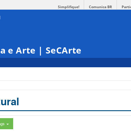
Simplifique!
Comunica BR
Parti
ra e Arte | SeCArte
ural
ags