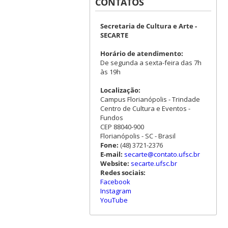
CONTATOS
Secretaria de Cultura e Arte -
SECARTE
Horário de atendimento:
De segunda a sexta-feira das 7h
às 19h
Localização:
Campus Florianópolis - Trindade
Centro de Cultura e Eventos -
Fundos
CEP 88040-900
Florianópolis - SC - Brasil
Fone:
(48) 3721-2376
E-mail:
secarte@contato.ufsc.br
Website:
secarte.ufsc.br
Redes sociais:
Facebook
Instagram
YouTube