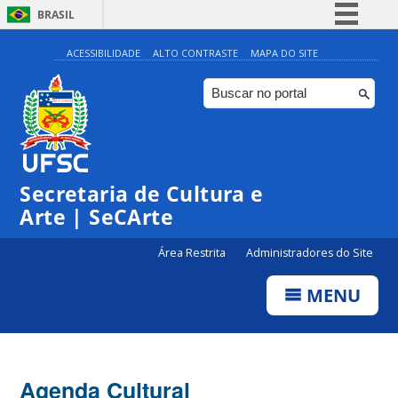
BRASIL
Simplifique!
ACESSIBILIDADE
ALTO CONTRASTE
MAPA DO SITE
Comunica BR
Participe
Acesso à informação
0:00
Legislação
Secretaria de Cultura e
1:00
Canais
Arte | SeCArte
2:00
Área Restrita
Administradores do Site
MENU
3:00
4:00
Agenda Cultural