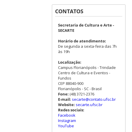
CONTATOS
Secretaria de Cultura e Arte -
SECARTE
Horário de atendimento:
De segunda a sexta-feira das 7h
às 19h
Localização:
Campus Florianópolis - Trindade
Centro de Cultura e Eventos -
Fundos
CEP 88040-900
Florianópolis - SC - Brasil
Fone:
(48) 3721-2376
E-mail:
secarte@contato.ufsc.br
Website:
secarte.ufsc.br
Redes sociais:
Facebook
Instagram
YouTube