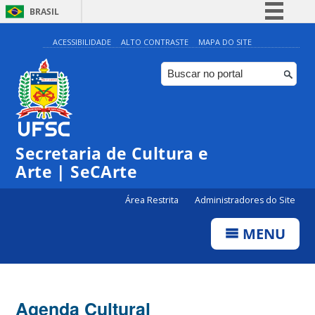
BRASIL
Simplifique!
ACESSIBILIDADE
ALTO CONTRASTE
MAPA DO SITE
Comunica BR
Participe
Acesso à informação
Legislação
Secretaria de Cultura e
Canais
Arte | SeCArte
Área Restrita
Administradores do Site
MENU
Agenda Cultural